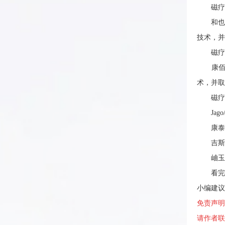
磁疗床
和也是
技术，并
磁疗床
康佰集
术，并取
磁疗床
Jago/佳
康泰缘CD
吉斯HM0
岫玉宝01
看完小
小编建议
免责声
请作者联