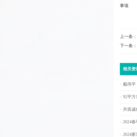
事项
上一条：
下一条：
相关资
戴伟平
92平
共筑诚信
2024
202