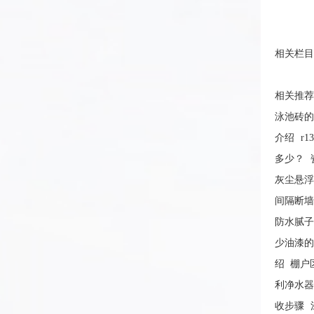
相关栏目
相关推
泳池砖
介绍
r
多少？
灰尘悬
间隔断
防水腻
少油漆
绍
棚户
利净水
收步骤