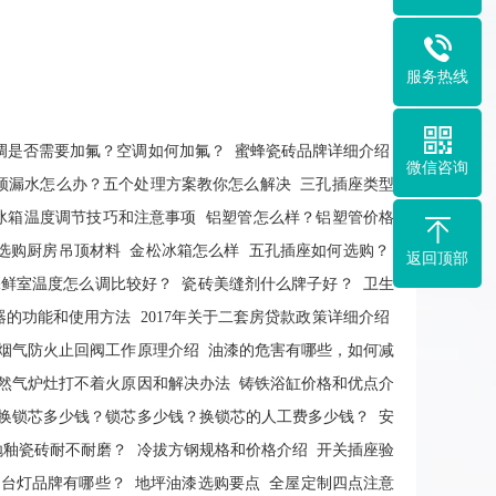
服务热线
调是否需要加氟？空调如何加氟？
蜜蜂瓷砖品牌详细介绍
微信咨询
顶漏水怎么办？五个处理方案教你怎么解决
三孔插座类型
冰箱温度调节技巧和注意事项
铝塑管怎么样？铝塑管价格
选购厨房吊顶材料
金松冰箱怎么样
五孔插座如何选购？
返回顶部
保鲜室温度怎么调比较好？
瓷砖美缝剂什么牌子好？
卫生
器的功能和使用方法
2017年关于二套房贷款政策详细介绍
烟气防火止回阀工作原理介绍
油漆的危害有哪些，如何减
然气炉灶打不着火原因和解决办法
铸铁浴缸价格和优点介
换锁芯多少钱？锁芯多少钱？换锁芯的人工费多少钱？
安
抛釉瓷砖耐不耐磨？
冷拔方钢规格和价格介绍
开关插座验
？台灯品牌有哪些？
地坪油漆选购要点
全屋定制四点注意