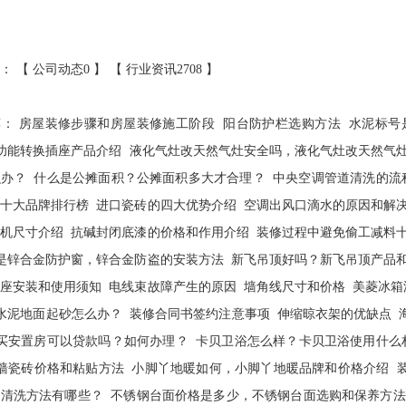
： 【
公司动态0
】 【
行业资讯2708
】
荐：
房屋装修步骤和房屋装修施工阶段
阳台防护栏选购方法
水泥标号
功能转换插座产品介绍
液化气灶改天然气灶安全吗，液化气灶改天然气
么办？
什么是公摊面积？公摊面积多大才合理？
中央空调管道清洗的流
板十大品牌排行榜
进口瓷砖的四大优势介绍
空调出风口滴水的原因和解
外机尺寸介绍
抗碱封闭底漆的价格和作用介绍
装修过程中避免偷工减料
是锌合金防护窗，锌合金防盗的安装方法
新飞吊顶好吗？新飞吊顶产品
插座安装和使用须知
电线束故障产生的原因
墙角线尺寸和价格
美菱冰箱
水泥地面起砂怎么办？
装修合同书签约注意事项
伸缩晾衣架的优缺点
买安置房可以贷款吗？如何办理？
卡贝卫浴怎么样？卡贝卫浴使用什么
墙瓷砖价格和粘贴方法
小脚丫地暖如何，小脚丫地暖品牌和价格介绍
面清洗方法有哪些？
不锈钢台面价格是多少，不锈钢台面选购和保养方法