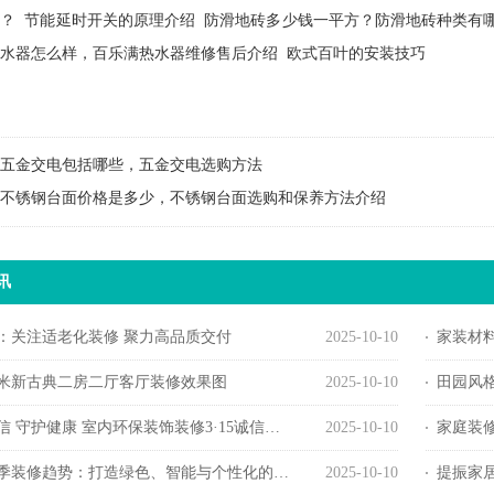
购？
节能延时开关的原理介绍
防滑地砖多少钱一平方？防滑地砖种类有
水器怎么样，百乐满热水器维修售后介绍
欧式百叶的安装技巧
五金交电包括哪些，五金交电选购方法
不锈钢台面价格是多少，不锈钢台面选购和保养方法介绍
讯
：关注适老化装修 聚力高品质交付
2025-10-10
家装材料
方米新古典二房二厅客厅装修效果图
2025-10-10
田园风
 守护健康 室内环保装饰装修3·15诚信宣言活动举办
2025-10-10
家庭装
春季装修趋势：打造绿色、智能与个性化的居住空间
2025-10-10
提振家