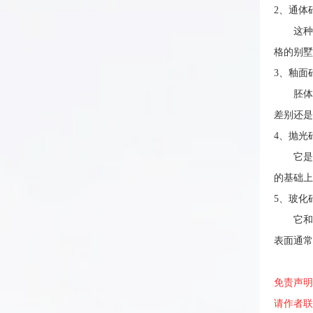
2、通体
这种砖
格的别墅
3、釉面
胚体经
差别还
4、抛光
它是通
的基础上
5、玻化
它和抛
表面通常
免责声
请作者联