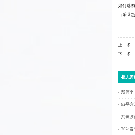
如何选
百乐满热
上一条：
下一条：
相关资
戴伟平
92平
共筑诚信
2024