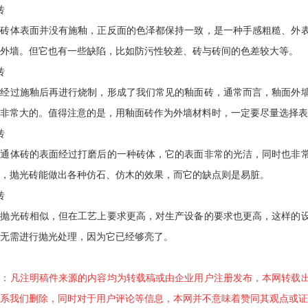
砖
体表面并没有施釉，正反面的色泽都保持一致，是一种手感粗糙、外表
外墙。但它也有一些缺陷，比如防污性较差、砖与砖间的色差较大等。
砖
过施釉后再进行烧制，形成了我们常见的釉面砖，通常而言，釉面外墙
是非常大的。值得注意的是，用釉面砖作为外墙材料时，一定要尽量选择表
砖
体砖的表面经过打磨后的一种砖体，它的表面非常的光洁，同时也非常
，抛光砖能做出各种仿石、仿木的效果，而它的缺点则是易脏。
砖
光砖相似，但在工艺上要求更高，对生产设备的要求也更高，这样的设
无需进行抛光处理，因为它已经够亮了。
明：凡注明稿件来源的内容均为转载稿或由企业用户注册发布，本网转载
系我们删除，同时对于用户评论等信息，本网并不意味着赞同其观点或证