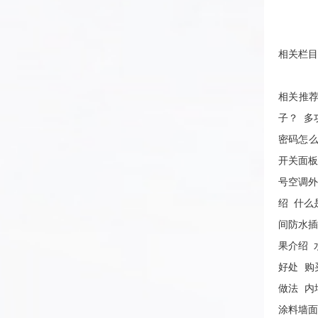
相关栏目
相关推
子？
多
密码怎
开关面
号空调
绍
什么
间防水
果介绍
好处
购
做法
内
涂料墙