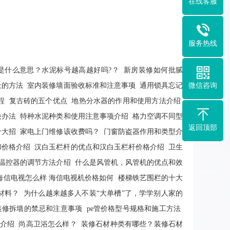
在线客服
服务热线
是什么意思？水泥标号越高越好吗?？
新房装修如何批腻
微信咨询
灶的方法
室内装修墙面验收标准和注意事项
通用锁具忘记
程
复古砖的五个优点
地热分水器的作用和使用方法介绍
决办法
特种水泥种类和使用注意事项介绍
格力空调不同型
返回顶部
十大招
家电上门维修该收费吗？
门窗防盗器作用和类型介
和价格介绍
汉白玉栏杆的优点和汉白玉栏杆价格介绍
卫生
温控器的调节方法介绍
什么是风管机，风管机的优点和效
海信电视怎么样 海信电视机价格如何
楼梯铁艺围栏的十大
材料？
为什么越来越多人不装“大单槽”了，学学别人家的
装修拆墙的禁忌和注意事项
pe管价格型号规格和施工方法
介绍
尚高卫浴怎么样？
装修石材种类有哪些？装修石材