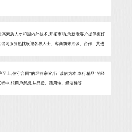
进高素质人オ和国内外技术,开拓市场,为新老客户提供更好
供咨词服务热忱欢迎各界人士、客商前来治谈、台作、共进
户至上,信守合同"的经营宗旨,行"诚信为本,奉行精品"的经
工程中,想用戶所想,从品质、话用性、经济性等