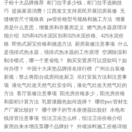
子粉十大品牌推荐
柜门拉手多少钱，柜门拉手选购技
巧
提振家居消费！江西发文支持居民开展旧房装修
无
缝钢管尺寸规格表
pe管价格型号规格和施工方法
增量
房是什么意思，增量房和存量房定义
燃气热水器原理详
细介绍
325和425水泥区别和325水泥价格、425水泥价
格
即热式厨宝价格和挑选方法
厨房装修注意事项
什么
是强排式热水器，强排式热水器的工作原理
空调除湿和
制冷模式，哪一个更省电？
购买安置房可以贷款吗？如
何办理？
中国十大床垫品牌排名排行榜
广州出台装修
新规：禁止将阳台或房间改厨卫
吊灯安装方法和注意事
项
液化气灶改天然气灶安全吗，液化气灶改天然气灶的
方法
客厅装修注意事项
阳光房价格多少，阳光房价格
和面积计算方法
乳胶漆颜色如何选择？
哪些pvc管材生
产厂家比较好？
哪个牌子的节水座便器比较好
水电布
线排管注意事项
恒洁卫浴怎么样，恒洁卫浴价格介绍
家用自来水增压泵哪个品牌好？
外墙涂料施工价格详细