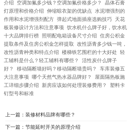
介绍
空调加氟多少钱？空调加氟价格多少？
晶体石膏
灯原理和价格介绍
伸缩晾衣架的优缺点
水泥增强剂的
作用和水泥增强剂配方
弹起式地面插座选购技巧
天花
板装修设计方法和注意事项
饮水机什么牌子好，饮水机
十大品牌排行榜
照明配电箱设备尺寸介绍
住房公积金
提取条件及住房公积金怎样提取
改性沥青多少钱一吨，
改性沥青种类和特点介绍
楼梯铁艺围栏的十大好处
轻
工辅料是什么？轻工辅料有哪些？
活性炭什么牌子
好？
移动隔断墙好吗？移动隔断墙贵吗？
车库装修五
大注意事项
哪个天然气热水器品牌好？
屋面隔热板施
工详细步骤介绍
新房应该如何处理装修费用？
塑料卡
钉型号和标准
上一篇：装修材料品牌有哪些？
下一篇：节能延时开关的原理介绍