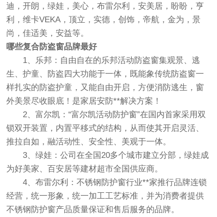
迪，开朗，绿娃，美心，布雷尔利，安美居，盼盼，亨
利，维卡VEKA，顶立，实德，创饰，帝航，金为，景
尚，佳适美，安益等。
哪些复合防盗窗品牌最好
1、乐邦：自由自在的乐邦活动防盗窗集观景、逃
生、护童、防盗四大功能于一体，既能象传统防盗窗一
样扎实的防盗护童，又能自由开启，方便消防逃生，窗
外美景尽收眼底！是家居安防**解决方案！
2、富尔凯：“富尔凯活动防护窗”在国内首家采用双
锁双开装置，内置平移式的结构，从而使其开启灵活、
推拉自如，融活动性、安全性、美观于一体。
3、绿娃：公司在全国20多个城市建立分部，绿娃成
为好美家、百安居等建材超市全国供应商。
4、布雷尔利：不锈钢防护窗行业**家推行品牌连锁
经营，统一形象，统一加工工艺标准，并为消费者提供
不锈钢防护窗产品质量保证和售后服务的品牌。