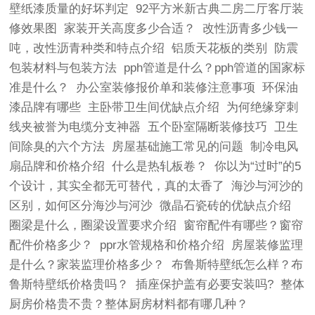
壁纸漆质量的好坏判定
92平方米新古典二房二厅客厅装
修效果图
家装开关高度多少合适？
改性沥青多少钱一
吨，改性沥青种类和特点介绍
铝质天花板的类别
防震
包装材料与包装方法
pph管道是什么？pph管道的国家标
准是什么？
办公室装修报价单和装修注意事项
环保油
漆品牌有哪些
主卧带卫生间优缺点介绍
为何绝缘穿刺
线夹被誉为电缆分支神器
五个卧室隔断装修技巧
卫生
间除臭的六个方法
房屋基础施工常见的问题
制冷电风
扇品牌和价格介绍
什么是热轧板卷？
你以为“过时”的5
个设计，其实全都无可替代，真的太香了
海沙与河沙的
区别，如何区分海沙与河沙
微晶石瓷砖的优缺点介绍
圈梁是什么，圈梁设置要求介绍
窗帘配件有哪些？窗帘
配件价格多少？
ppr水管规格和价格介绍
房屋装修监理
是什么？家装监理价格多少？
布鲁斯特壁纸怎么样？布
鲁斯特壁纸价格贵吗？
插座保护盖有必要安装吗?
整体
厨房价格贵不贵？整体厨房材料都有哪几种？