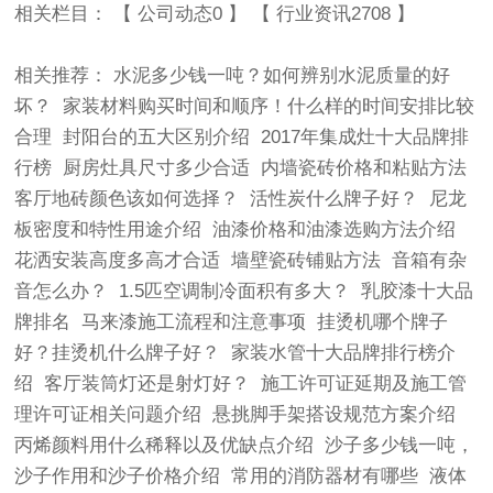
相关栏目： 【
公司动态0
】 【
行业资讯2708
】
相关推荐：
水泥多少钱一吨？如何辨别水泥质量的好
坏？
家装材料购买时间和顺序！什么样的时间安排比较
合理
封阳台的五大区别介绍
2017年集成灶十大品牌排
行榜
厨房灶具尺寸多少合适
内墙瓷砖价格和粘贴方法
客厅地砖颜色该如何选择？
活性炭什么牌子好？
尼龙
板密度和特性用途介绍
油漆价格和油漆选购方法介绍
花洒安装高度多高才合适
墙壁瓷砖铺贴方法
音箱有杂
音怎么办？
1.5匹空调制冷面积有多大？
乳胶漆十大品
牌排名
马来漆施工流程和注意事项
挂烫机哪个牌子
好？挂烫机什么牌子好？
家装水管十大品牌排行榜介
绍
客厅装筒灯还是射灯好？
施工许可证延期及施工管
理许可证相关问题介绍
悬挑脚手架搭设规范方案介绍
丙烯颜料用什么稀释以及优缺点介绍
沙子多少钱一吨，
沙子作用和沙子价格介绍
常用的消防器材有哪些
液体