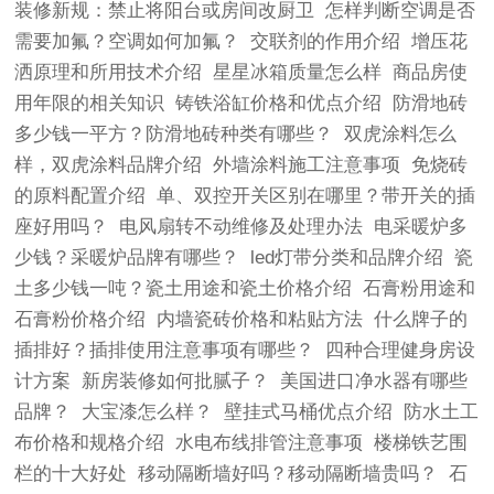
装修新规：禁止将阳台或房间改厨卫
怎样判断空调是否
需要加氟？空调如何加氟？
交联剂的作用介绍
增压花
洒原理和所用技术介绍
星星冰箱质量怎么样
商品房使
用年限的相关知识
铸铁浴缸价格和优点介绍
防滑地砖
多少钱一平方？防滑地砖种类有哪些？
双虎涂料怎么
样，双虎涂料品牌介绍
外墙涂料施工注意事项
免烧砖
的原料配置介绍
单、双控开关区别在哪里？带开关的插
座好用吗？
电风扇转不动维修及处理办法
电采暖炉多
少钱？采暖炉品牌有哪些？
led灯带分类和品牌介绍
瓷
土多少钱一吨？瓷土用途和瓷土价格介绍
石膏粉用途和
石膏粉价格介绍
内墙瓷砖价格和粘贴方法
什么牌子的
插排好？插排使用注意事项有哪些？
四种合理健身房设
计方案
新房装修如何批腻子？
美国进口净水器有哪些
品牌？
大宝漆怎么样？
壁挂式马桶优点介绍
防水土工
布价格和规格介绍
水电布线排管注意事项
楼梯铁艺围
栏的十大好处
移动隔断墙好吗？移动隔断墙贵吗？
石