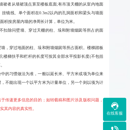
墙裙者从墙裙顶点算至楼板底面;有吊顶天棚的从室内地面
、挂镜线、单个面积在0.3m2以内的孔洞面积和梁头与墙面
面积按房屋内墙的净周长计算，单位为米。
不扣除问壁墙、穿过天棚的柱、垛和附墙烟囱等所占的面
墙，穿过地面的柱、垛和附墙烟囱等所占面积。楼梯踏板
积;楼梯扶手和栏杆的长度可按其全部水平投影长度(不包括
算。
中的习惯做法为准，一般以延长米、平方米或项为单位来
时，不能出现一个以平方米为计量单位，另一个则以项为计
出于传递更多信息的目的；如转载稿和图片涉及版权问题，
实其内容的真实性。
在线客服