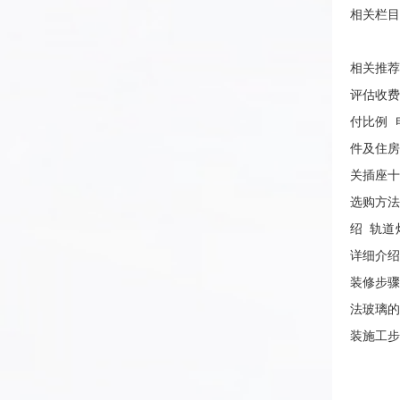
相关栏目
相关推
评估收
付比例
件及住
关插座
选购方
绍
轨道
详细介
装修步
法玻璃
装施工步