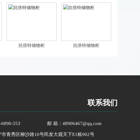
抗倍特储物柜
抗倍特储物柜
联系我们
6890-553
邮 箱：48906467@qq.com
宁市青秀区柳沙路10号民发大观天下E1栋902号