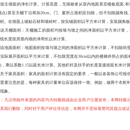
按主墙面的净长计算。计算高度，无墙裙者从室内地面算至楼板底面;有
顶点)算至天棚下沿再加20cm。门、窗所占面积应扣除，但不扣除踢角线
积。在墙面上镶贴石材和墙砖时，按实铺面积以平方米计算，安装踢角板
天棚面积：天棚施工的面积均按墙与墙之间的净面积以平方米计算，
线长度按房屋内墙的净周长以米计算。
地面面积：地面面积按墙与墙之间的净面积以平方米计算，不扣除间壁
实际展开面积以平方米计算，不扣除宽度在30cm以内的楼梯井所占的面
)，乘以系数1.15以延长米计算。其他栏杆及扶手的长度直接按延长米计
于家具面积：家具的面积计算没有固定的要求，一般以各装饰公司报价
但需要注意的是，每种家具的计量单位应该保持一致。例如，做两个衣柜
现象。
明：凡注明稿件来源的内容均为转载稿或由企业用户注册发布，本网转载
系我们删除，同时对于用户评论等信息，本网并不意味着赞同其观点或证