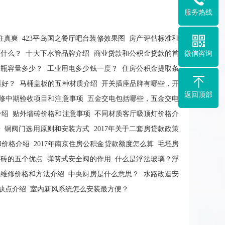
服务热线
住真爽
423平岛国之餐厅吧台装修效果图
房产评估标准和
微信咨询
是什么？
十大下水管品牌介绍
商业贷款和公积金贷款的首
水瓶容量多少？
工业用电多少钱一度？
住房公积金提取条
料好？
马桶盖板的五种材质介绍
开关插座品牌有哪些，开
返回顶部
修中期验收项目和注意事项
五金交电包括哪些，五金交电
介绍
贴外墙砖价格和注意事项
不同材质客厅吸顶灯价格介
养
铜阀门选用原则和安装方式
2017年关于二套房贷款政策
和价格介绍
2017年南京住房公积金贷款额度怎么算
毛坯房
古砖的五个优点
弹簧式安全阀的作用
什么是浮法玻璃？浮
氟维修价格和方法介绍
中央厨房是什么意思？
水路改造安
缺点介绍
室内新风系统怎么安装最方便？