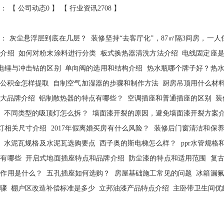
： 【
公司动态0
】 【
行业资讯2708
】
荐：
灰尘悬浮层到底在几层？
装修坚持“去客厅化”，87㎡隔3间房，一人
费介绍
如何对粉末涂料进行分类
板式换热器清洗方法介绍
电线固定座
电锤与冲击钻的区别
单向阀的选用和结构介绍
热水瓶哪个牌子好？热
房公积金怎样提取
自制空气加湿器的步骤和制作方法
厨房吊顶用什么材
十大品牌介绍
铝制散热器的特点有哪些？
空调插座和普通插座的区别
装
法
不同类型的吸顶灯怎么拆？
墙面漆开裂的原因，避免墙面漆开裂方案
灯相关尺寸介绍
2017年假离婚买房有什么风险？
装修后门窗清洁和保
绍
水泥瓦规格及水泥瓦选购要点
西子奥的斯电梯怎么样？
ppr水管规格
骤有哪些
开启式地面插座特点和品牌介绍
防尘漆的特点和适用范围
复
的作用是什么？
五孔插座如何选购？
房屋基础施工常见的问题
冰箱漏
骤
棚户区改造补偿标准是多少
立邦油漆产品特点介绍
主卧带卫生间优