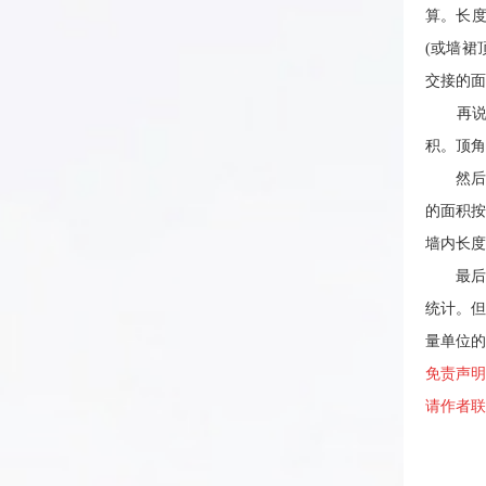
算。长度
(或墙裙
交接的面
再说说
积。顶角
然后说
的面积按
墙内长度
最后关
统计。
量单位的
免责声
请作者联