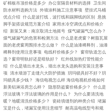
矿棉板吊顶价格是多少
办公室隔音材料的选择
卫生间
防水材料选购方法
外墙涂料施工注意事项
壁挂式马桶
优点介绍
什么是波打线，波打线和踢脚线的区别
悬挑
脚手架搭设规范方案介绍
家用水冷空调优点和价格介
绍
新策又来：南京取消土地摇号
煤气罐漏气怎么办？
煤气罐漏气的危害和检测方法
什么是老虎窗？树脂瓦屋
面的老虎窗周围排水怎么做？
什么是油漆稀释剂​，油漆
稀释剂​使用注意事项
电线杆价格多少？
窗帘轨道怎么
选？窗帘明轨好还是暗轨好？
红外线加热灯管性能介
绍
什么是墙出水龙头，墙出水龙头选购和安装注意事
项
清水墙游丁走缝六大防护措施
玥玛锁具好不好？玥
玛锁具多少钱？
海信电视怎么样 海信电视机价格如何
新美铝淋浴房怎么样？
隐形防盗窗价格多少？
什么是
浮法玻璃？浮法玻璃的作用是什么？
为什么要清洗地
暖？地暖清洗价格多少？
瓷砖填缝剂的种类介绍
堵漏
宝是什么，堵漏宝使用注意细节
耐高温电线型号和规