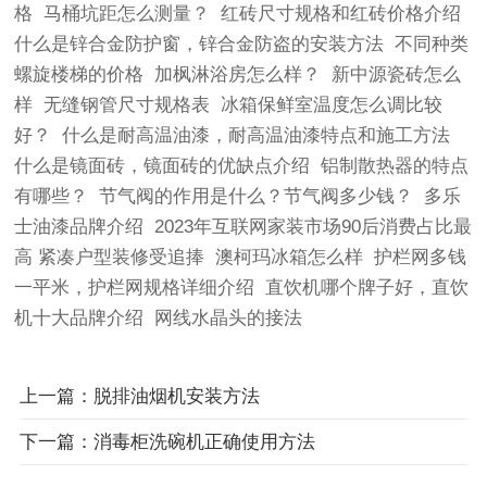
格
马桶坑距怎么测量？
红砖尺寸规格和红砖价格介绍
什么是锌合金防护窗，锌合金防盗的安装方法
不同种类
螺旋楼梯的价格
加枫淋浴房怎么样？
新中源瓷砖怎么
样
无缝钢管尺寸规格表
冰箱保鲜室温度怎么调比较
好？
什么是耐高温油漆，耐高温油漆特点和施工方法
什么是镜面砖，镜面砖的优缺点介绍
铝制散热器的特点
有哪些？
节气阀的作用是什么？节气阀多少钱？
多乐
士油漆品牌介绍
2023年互联网家装市场90后消费占比最
高 紧凑户型装修受追捧
澳柯玛冰箱怎么样
护栏网多钱
一平米，护栏网规格详细介绍
直饮机哪个牌子好，直饮
机十大品牌介绍
网线水晶头的接法
上一篇：脱排油烟机安装方法
下一篇：消毒柜洗碗机正确使用方法