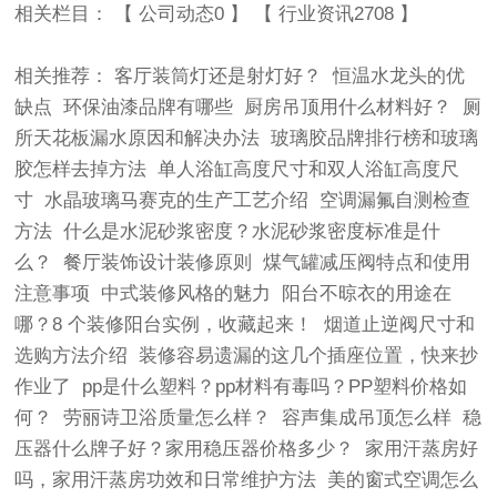
相关栏目： 【
公司动态0
】 【
行业资讯2708
】
相关推荐：
客厅装筒灯还是射灯好？
恒温水龙头的优
缺点
环保油漆品牌有哪些
厨房吊顶用什么材料好？
厕
所天花板漏水原因和解决办法
玻璃胶品牌排行榜和玻璃
胶怎样去掉方法
单人浴缸高度尺寸和双人浴缸高度尺
寸
水晶玻璃马赛克的生产工艺介绍
空调漏氟自测检查
方法
什么是水泥砂浆密度？水泥砂浆密度标准是什
么？
餐厅装饰设计装修原则
煤气罐减压阀特点和使用
注意事项
中式装修风格的魅力
阳台不晾衣的用途在
哪？8 个装修阳台实例，收藏起来！
烟道止逆阀尺寸和
选购方法介绍
装修容易遗漏的这几个插座位置，快来抄
作业了
pp是什么塑料？pp材料有毒吗？PP塑料价格如
何？
劳丽诗卫浴质量怎么样？
容声集成吊顶怎么样
稳
压器什么牌子好？家用稳压器价格多少？
家用汗蒸房好
吗，家用汗蒸房功效和日常维护方法
美的窗式空调怎么