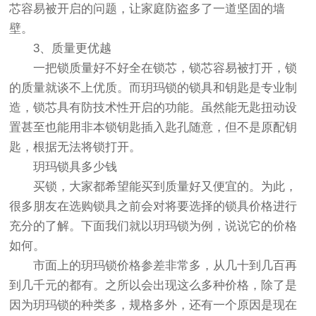
芯容易被开启的问题，让家庭防盗多了一道坚固的墙
壁。
3、质量更优越
一把锁质量好不好全在锁芯，锁芯容易被打开，锁
的质量就谈不上优质。而玥玛锁的锁具和钥匙是专业制
造，锁芯具有防技术性开启的功能。虽然能无匙扭动设
置甚至也能用非本锁钥匙插入匙孔随意，但不是原配钥
匙，根据无法将锁打开。
玥玛锁具多少钱
买锁，大家都希望能买到质量好又便宜的。为此，
很多朋友在选购锁具之前会对将要选择的锁具价格进行
充分的了解。下面我们就以玥玛锁为例，说说它的价格
如何。
市面上的玥玛锁价格参差非常多，从几十到几百再
到几千元的都有。之所以会出现这么多种价格，除了是
因为玥玛锁的种类多，规格多外，还有一个原因是现在