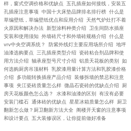
样，窗式空调价格和优缺点
五孔插座如何接线，安装五
孔插座注意事项
中国十大床垫品牌排名排行榜
什么是
草编壁纸，草编壁纸优点和应用介绍
天然气炉灶打不着
火原因和解决办法
新型涂料种类介绍
卫生间防水插座
安装和使用须知
外墙砖尺寸和外墙砖规格介绍
什么是
vrv中央空调系统？
防紫外线灯主要应用场所介绍
地坪
油漆选购要点
三孔插座类型介绍
瓷砖粘合剂品牌和使
用方法介绍
轴承座型号尺寸介绍
铝质天花板的类别
如
何选购厨房吊顶材料
乳胶漆用量计算方法和乳胶漆价格
介绍
多功能转换插座产品介绍
装修拆墙的禁忌和注意
事项
夹江瓷砖质量怎么样
微晶石瓷砖的优缺点介绍
厨
房天花板颜色怎么选？
水漆和油漆的区别
有没有必要
安装门槛石
通体砖的优缺点
星星冰箱质量怎么样
厨卫
翻新怎么做？厨卫翻新方法大全
阁楼开天窗的注意事项
和设计要点
五大装修误区，让你提前做好准备